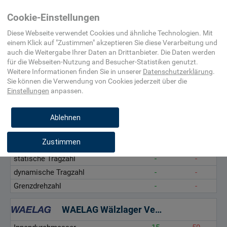
Befestigungsmittel,
Gleitlager,
Axialzylinderrollenlag
Cookie-Einstellungen
Beschlag
Gelenklager
Diese Webseite verwendet Cookies und ähnliche Technologien. Mit
einem Klick auf "
Zustimmen
" akzeptieren Sie diese Verarbeitung und
auch die Weitergabe Ihrer Daten an Drittanbieter. Die Daten werden
Innendurchmesser, mm
für die
Webseiten-Nutzung and Besucher-Statistiken
genutzt.
statische Tragzahl, kN
Weitere Informationen finden Sie in unserer
Datenschutzerklärung
.
Sie können die Verwendung von Cookies
jederzeit über die
dynamische Tragzahl, kN
Einstellungen
anpassen.
Grenzdrehzahl, min-1
Ablehnen
Fröhlich & Dörken GmbH
Zustimmen
Innendurchmesser
15
50
statische Tragzahl
-
-
dynamische Tragzahl
-
-
Grenzdrehzahl
-
-
WAELAG Wälzlager Vertriebs GmbH