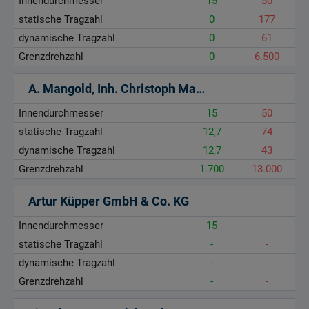
Innendurchmesser
15
50
statische Tragzahl
0
177
dynamische Tragzahl
0
61
Grenzdrehzahl
0
6.500
A. Mangold, Inh. Christoph Mayr e.K.
Innendurchmesser
15
50
statische Tragzahl
12,7
74
dynamische Tragzahl
12,7
43
Grenzdrehzahl
1.700
13.000
Artur Küpper GmbH & Co. KG
Innendurchmesser
15
-
statische Tragzahl
-
-
dynamische Tragzahl
-
-
Grenzdrehzahl
-
-