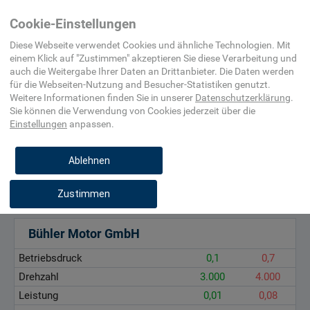
Home
Elektro-,
Hydraulik
Kreiselpumpe
Cookie-Einstellungen
Automatisierungs- und
(Hydraulik)
Prozessleittechnik
Diese Webseite verwendet Cookies und ähnliche Technologien. Mit
einem Klick auf "
Zustimmen
" akzeptieren Sie diese Verarbeitung und
auch die Weitergabe Ihrer Daten an Drittanbieter. Die Daten werden
Betriebsdruck, bar
für die
Webseiten-Nutzung and Besucher-Statistiken
genutzt.
Drehzahl, 1/min
Weitere Informationen finden Sie in unserer
Datenschutzerklärung
.
Sie können die Verwendung von Cookies
jederzeit über die
Leistung, kW
Einstellungen
anpassen.
Leistung, kW
Ablehnen
Zustimmen
Bühler Motor GmbH
Betriebsdruck
0,1
0,7
Drehzahl
3.000
4.000
Leistung
0,01
0,08