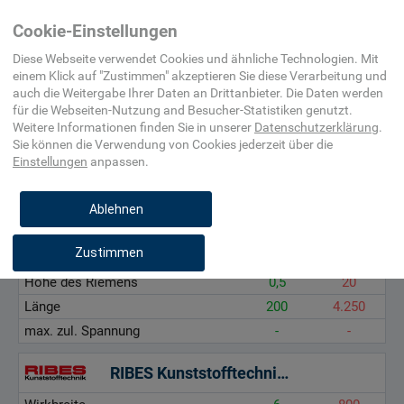
Home
Maschinenelement,
Verzahnungselement
Flachrieme
Cookie-Einstellungen
Befestigungsmittel,
und Trieb
Beschlag
Diese Webseite verwendet Cookies und ähnliche Technologien. Mit
einem Klick auf "
Zustimmen
" akzeptieren Sie diese Verarbeitung und
auch die Weitergabe Ihrer Daten an Drittanbieter. Die Daten werden
Wirkbreite, mm
für die
Webseiten-Nutzung and Besucher-Statistiken
genutzt.
Höhe des Riemens, mm
Weitere Informationen finden Sie in unserer
Datenschutzerklärung
.
Sie können die Verwendung von Cookies
jederzeit über die
Länge, mm
Einstellungen
anpassen.
max. zul. Spannung, N/mm²
Ablehnen
MEGADYNE GmbH
Zustimmen
Wirkbreite
3
600
Höhe des Riemens
0,5
20
Länge
200
4.250
max. zul. Spannung
-
-
RIBES Kunststofftechnik GmbH