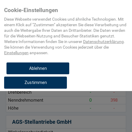
Home
Maschinenelement,
Lineartechnik
Elektromechanisch
Cookie-Einstellungen
Befestigungsmittel,
Schwenkantrieb
Beschlag
(nicht spezifiziert)
Diese Webseite verwendet Cookies und ähnliche Technologien. Mit
einem Klick auf "
Zustimmen
" akzeptieren Sie diese Verarbeitung und
auch die Weitergabe Ihrer Daten an Drittanbieter. Die Daten werden
Winkelgeschwindigkeit, rad/s
für die
Webseiten-Nutzung and Besucher-Statistiken
genutzt.
Drehbereich, °
Weitere Informationen finden Sie in unserer
Datenschutzerklärung
.
Sie können die Verwendung von Cookies
jederzeit über die
Nenndrehmoment, Nm
Einstellungen
anpassen.
Höhe, mm
Ablehnen
COLUMBUS McKINNON Engineered Products GmbH (Pfaff silberblau)
Zustimmen
Winkelgeschwindigkeit
-
-
Drehbereich
-
-
Nenndrehmoment
0
398
Höhe
-
-
AGS-Stellantriebe GmbH