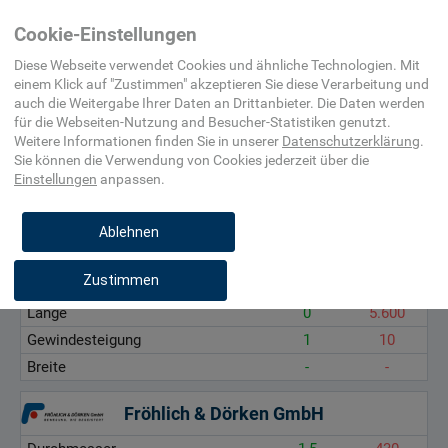
Home
Maschinenelement,
Lineartechnik
Kugelgewindetrieb
Cookie-Einstellungen
Befestigungsmittel,
(nicht spezifiziert)
Beschlag
Diese Webseite verwendet Cookies und ähnliche Technologien. Mit
einem Klick auf "
Zustimmen
" akzeptieren Sie diese Verarbeitung und
auch die Weitergabe Ihrer Daten an Drittanbieter. Die Daten werden
Durchmesser, mm
für die
Webseiten-Nutzung and Besucher-Statistiken
genutzt.
Länge, mm
Weitere Informationen finden Sie in unserer
Datenschutzerklärung
.
Sie können die Verwendung von Cookies
jederzeit über die
Gewindesteigung, mm
Einstellungen
anpassen.
Breite, mm
Ablehnen
norelem Normelemente GmbH & Co. KG
Zustimmen
Durchmesser
8
32
Länge
0
5.600
Gewindesteigung
1
10
Breite
-
-
Fröhlich & Dörken GmbH