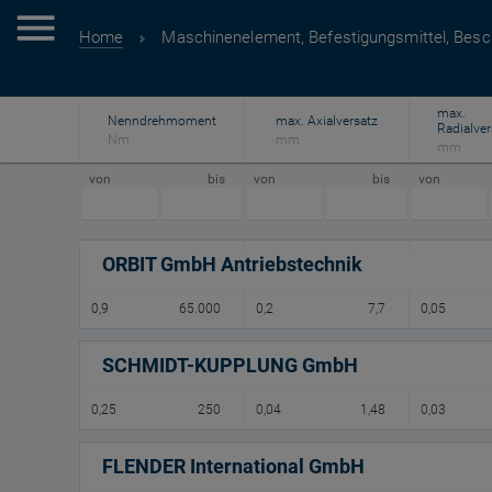
Home
Maschinenelement, Befestigungsmittel, Besc
max.
Nenndrehmoment
max. Axialversatz
Radialver
Nm
mm
mm
von
bis
von
bis
von
ORBIT GmbH Antriebstechnik
0,9
65.000
0,2
7,7
0,05
SCHMIDT-KUPPLUNG GmbH
0,25
250
0,04
1,48
0,03
FLENDER International GmbH