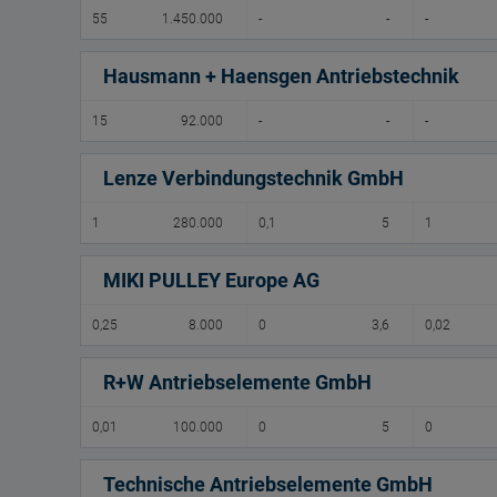
55
1.450.000
-
-
-
Hausmann + Haensgen Antriebstechnik
15
92.000
-
-
-
Lenze Verbindungstechnik GmbH
1
280.000
0,1
5
1
MIKI PULLEY Europe AG
0,25
8.000
0
3,6
0,02
R+W Antriebselemente GmbH
0,01
100.000
0
5
0
Technische Antriebselemente GmbH