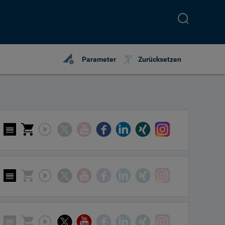
perm_data_setting
Parameter
Zurücksetzen