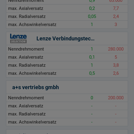
Nenndrehmoment
0,9
65.000
max. Axialversatz
0,2
7,7
max. Radialversatz
0,05
2,4
max. Achswinkelversatz
1
3
Lenze Verbindungstechnik GmbH
Nenndrehmoment
1
280.000
max. Axialversatz
0,1
5
max. Radialversatz
1
3,8
max. Achswinkelversatz
0,5
2,6
a+s vertriebs gmbh
Nenndrehmoment
0
200.000
max. Axialversatz
-
-
max. Radialversatz
-
-
max. Achswinkelversatz
-
-