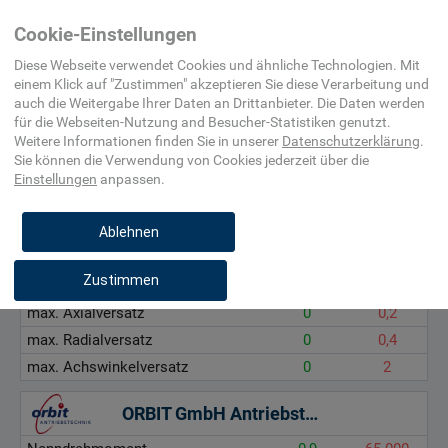
Befestigungsmittel,
(nicht
Cookie-Einstellungen
Beschlag
elektrisch)
Diese Webseite verwendet Cookies und ähnliche Technologien. Mit
einem Klick auf "
Zustimmen
" akzeptieren Sie diese Verarbeitung und
auch die Weitergabe Ihrer Daten an Drittanbieter. Die Daten werden
Nenndrehmoment, Nm
für die
Webseiten-Nutzung and Besucher-Statistiken
genutzt.
max. Axialversatz, mm
Weitere Informationen finden Sie in unserer
Datenschutzerklärung
.
Sie können die Verwendung von Cookies
jederzeit über die
max. Radialversatz, mm
Einstellungen
anpassen.
max. Achswinkelversatz, °
Ablehnen
MÄDLER
Zustimmen
Nenndrehmoment
0,9
60
max. Axialversatz
0
0,2
max. Radialversatz
0
0,4
max. Achswinkelversatz
0
2
ORBIT GmbH Antriebstechnik