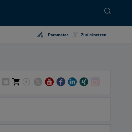
perm_data_setting
Parameter
Zurücksetzen