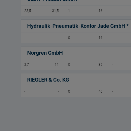
23,5
31,5
1
16
-
Hydraulik-Pneumatik-Kontor Jade GmbH *
-
-
0
16
-
Norgren GmbH
2,7
11
0
35
-
RIEGLER & Co. KG
-
-
0
40
-