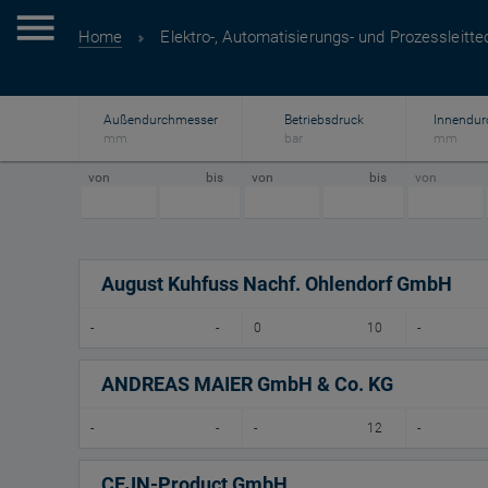
Home
Elektro-, Automatisierungs- und Prozessleitte
Außendurchmesser
Betriebsdruck
Innendur
mm
bar
mm
von
bis
von
bis
von
August Kuhfuss Nachf. Ohlendorf GmbH
-
-
0
10
-
ANDREAS MAIER GmbH & Co. KG
-
-
-
12
-
CEJN-Product GmbH