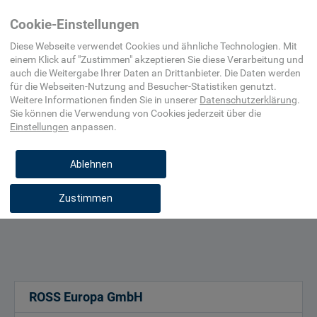
Home
Elektro-,
Pneumatik
Aktivkohle-
Cookie-Einstellungen
Automatisierungs- und
Filter
Prozessleittechnik
(Pneumatik)
Diese Webseite verwendet Cookies und ähnliche Technologien. Mit
einem Klick auf "
Zustimmen
" akzeptieren Sie diese Verarbeitung und
auch die Weitergabe Ihrer Daten an Drittanbieter. Die Daten werden
Filterfeinheit, µm
für die
Webseiten-Nutzung and Besucher-Statistiken
genutzt.
Durchflussrate, l/min
Weitere Informationen finden Sie in unserer
Datenschutzerklärung
.
Sie können die Verwendung von Cookies
jederzeit über die
Betriebsdruck, bar
Einstellungen
anpassen.
Betriebstemperatur, °C
Ablehnen
Zustimmen
ROSS Europa GmbH