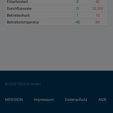
Filterfeinheit
5
40
Durchflussrate
0
20.000
Betriebsdruck
1
10
Betriebstemperatur
-40
80
© 2026 TEDATA GmbH
MDESIGN
Impressum
Datenschutz
AGB