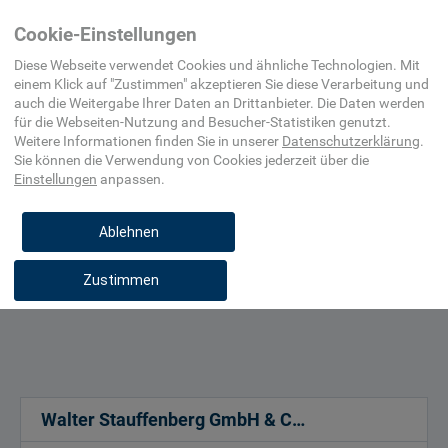
Automatisierungs-
Rücklauf-/Saugfilter
Cookie-Einstellungen
und
(Hydraulik)
Prozessleittechnik
Diese Webseite verwendet Cookies und ähnliche Technologien. Mit
einem Klick auf "
Zustimmen
" akzeptieren Sie diese Verarbeitung und
auch die Weitergabe Ihrer Daten an Drittanbieter. Die Daten werden
Betriebsdruck, bar
für die
Webseiten-Nutzung and Besucher-Statistiken
genutzt.
Durchflussrate, l/min
Weitere Informationen finden Sie in unserer
Datenschutzerklärung
.
Sie können die Verwendung von Cookies
jederzeit über die
Einsatztemperatur, °C
Einstellungen
anpassen.
Länge, mm
Ablehnen
Zustimmen
Walter Stauffenberg GmbH & Co. KG