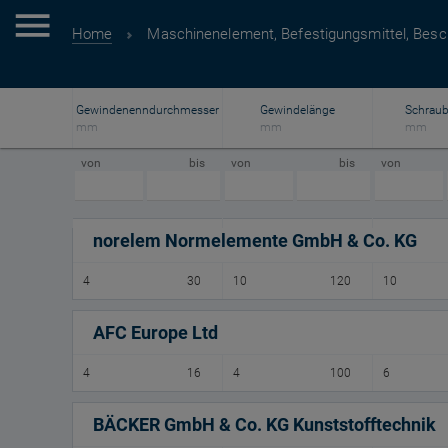
Home
Maschinenelement, Befestigungsmittel, Besc
Gewindenenndurchmesser
Gewindelänge
Schraub
mm
mm
mm
von
bis
von
bis
von
norelem Normelemente GmbH & Co. KG
4
30
10
120
10
AFC Europe Ltd
4
16
4
100
6
BÄCKER GmbH & Co. KG Kunststofftechnik