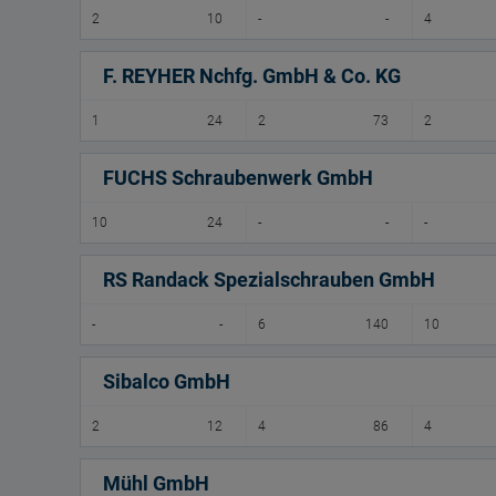
2
10
-
-
4
F. REYHER Nchfg. GmbH & Co. KG
1
24
2
73
2
FUCHS Schraubenwerk GmbH
10
24
-
-
-
RS Randack Spezialschrauben GmbH
-
-
6
140
10
Sibalco GmbH
2
12
4
86
4
Mühl GmbH