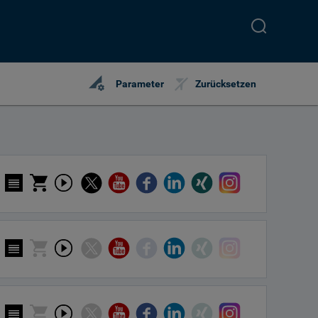
perm_data_setting
Parameter
Zurücksetzen