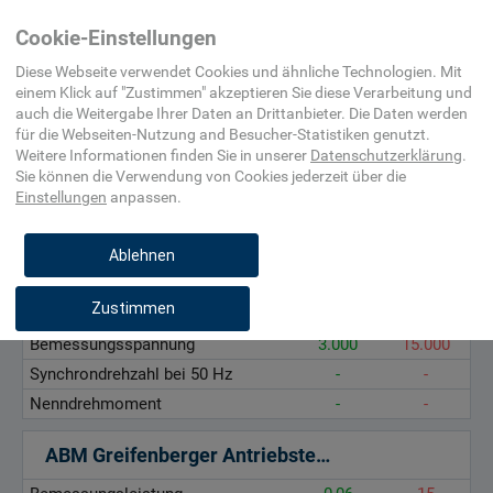
Automatisierungs-
Antrieb
Asynchronmotor,
Cookie-Einstellungen
und
Käfigläufer
Prozessleittechnik
(polumschaltbar,
Diese Webseite verwendet Cookies und ähnliche Technologien. Mit
IEC)
einem Klick auf "
Zustimmen
" akzeptieren Sie diese Verarbeitung und
auch die Weitergabe Ihrer Daten an Drittanbieter. Die Daten werden
Bemessungsleistung, kW
für die
Webseiten-Nutzung and Besucher-Statistiken
genutzt.
Bemessungsspannung, V
Weitere Informationen finden Sie in unserer
Datenschutzerklärung
.
Sie können die Verwendung von Cookies
jederzeit über die
Synchrondrehzahl bei 50 Hz, 1/min
Einstellungen
anpassen.
Nenndrehmoment, Nm
Ablehnen
ABB Automation Products Motors & Drives *
Zustimmen
Bemessungsleistung
2.000
55.000
Bemessungsspannung
3.000
15.000
Synchrondrehzahl bei 50 Hz
-
-
Nenndrehmoment
-
-
ABM Greifenberger Antriebstechnik GmbH