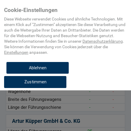
Home
Maschinenelement,
Lineartechnik
Laufrollenführung
Cookie-Einstellungen
Befestigungsmittel,
(nicht
Beschlag
spezifiziert)
Diese Webseite verwendet Cookies und ähnliche Technologien. Mit
einem Klick auf "
Zustimmen
" akzeptieren Sie diese Verarbeitung und
auch die Weitergabe Ihrer Daten an Drittanbieter. Die Daten werden
Länge des Führungswagens, mm
für die
Webseiten-Nutzung and Besucher-Statistiken
genutzt.
Wagenhöhe, mm
Weitere Informationen finden Sie in unserer
Datenschutzerklärung
.
Sie können die Verwendung von Cookies
jederzeit über die
Breite des Führungswagens, mm
Einstellungen
anpassen.
Länge der Führungsschiene, mm
Ablehnen
a+s vertriebs gmbh
Zustimmen
Länge des Führungswagens
0
1.000
Wagenhöhe
-
-
Breite des Führungswagens
-
-
Länge der Führungsschiene
-
-
Artur Küpper GmbH & Co. KG