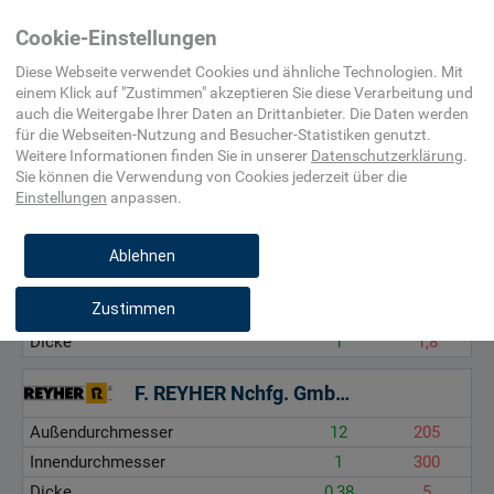
Home
Maschinenelement,
Scheibe,
Sicherungsblech
Cookie-Einstellungen
Befestigungsmittel,
Ring
(Welle,
Beschlag
Schraube)
Diese Webseite verwendet Cookies und ähnliche Technologien. Mit
einem Klick auf "
Zustimmen
" akzeptieren Sie diese Verarbeitung und
auch die Weitergabe Ihrer Daten an Drittanbieter. Die Daten werden
Außendurchmesser, mm
für die
Webseiten-Nutzung and Besucher-Statistiken
genutzt.
Innendurchmesser, mm
Weitere Informationen finden Sie in unserer
Datenschutzerklärung
.
Sie können die Verwendung von Cookies
jederzeit über die
Dicke, mm
Einstellungen
anpassen.
MÄDLER
Ablehnen
Außendurchmesser
21
142
Zustimmen
Innendurchmesser
10
100
Dicke
1
1,8
F. REYHER Nchfg. GmbH & Co. KG
Außendurchmesser
12
205
Innendurchmesser
1
300
Dicke
0,38
5