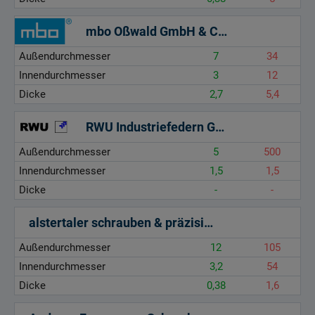
mbo Oßwald GmbH & Co KG Metallbearbeitung - Verbindungstechnik
Außendurchmesser
7
34
Innendurchmesser
3
12
Dicke
2,7
5,4
RWU Industriefedern GmbH
Außendurchmesser
5
500
Innendurchmesser
1,5
1,5
Dicke
-
-
alstertaler schrauben & präzisionsteile gmbh
Außendurchmesser
12
105
Innendurchmesser
3,2
54
Dicke
0,38
1,6