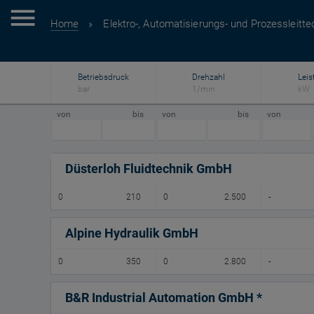
Home
Elektro-, Automatisierungs- und Prozessleitte
Betriebsdruck
Drehzahl
Leis
bar
1/min
kW
von
bis
von
bis
von
Düsterloh Fluidtechnik GmbH
0
210
0
2.500
-
Alpine Hydraulik GmbH
0
350
0
2.800
-
B&R Industrial Automation GmbH *