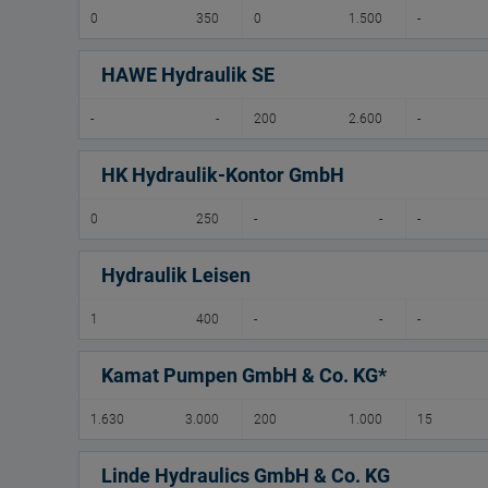
0
350
0
1.500
-
HAWE Hydraulik SE
-
-
200
2.600
-
HK Hydraulik-Kontor GmbH
0
250
-
-
-
Hydraulik Leisen
1
400
-
-
-
Kamat Pumpen GmbH & Co. KG*
1.630
3.000
200
1.000
15
Linde Hydraulics GmbH & Co. KG