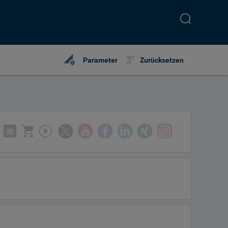
perm_data_setting
Parameter
Zurücksetzen