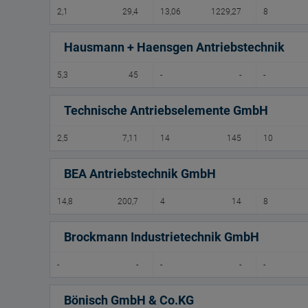
2,1
29,4
13,06
1229,27
8
Hausmann + Haensgen Antriebstechnik
5,3
45
-
-
-
Technische Antriebselemente GmbH
2,5
7,11
14
145
10
BEA Antriebstechnik GmbH
14,8
200,7
4
14
8
Brockmann Industrietechnik GmbH
-
-
-
-
-
Bönisch GmbH & Co.KG