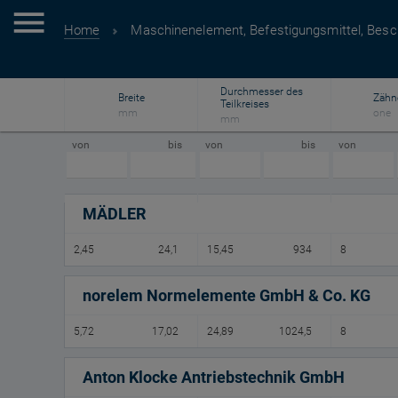
Home
Maschinenelement, Befestigungsmittel, Besc
Durchmesser des
Breite
Zähn
Teilkreises
mm
one
mm
von
bis
von
bis
von
MÄDLER
2,45
24,1
15,45
934
8
norelem Normelemente GmbH & Co. KG
5,72
17,02
24,89
1024,5
8
Anton Klocke Antriebstechnik GmbH