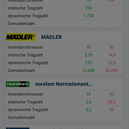
Innendurchmesser
10
240
statische Tragzahl
730
-
dynamische Tragzahl
1.720
-
Grenzdrehzahl
-
-
MÄDLER
Innendurchmesser
10
30
statische Tragzahl
3,35
14,3
dynamische Tragzahl
7,02
22,5
Grenzdrehzahl
13.000
30.000
norelem Normelemente GmbH & Co. KG
Innendurchmesser
10
50
statische Tragzahl
2,6
28,5
dynamische Tragzahl
5,3
39
Grenzdrehzahl
-
-