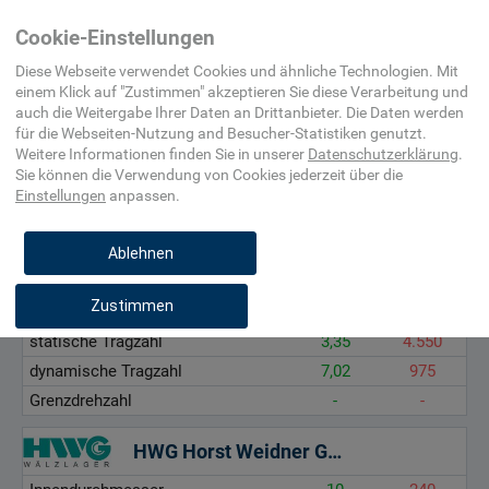
Befestigungsmittel,
Gleitlager,
Cookie-Einstellungen
Beschlag
Gelenklager
Diese Webseite verwendet Cookies und ähnliche Technologien. Mit
einem Klick auf "
Zustimmen
" akzeptieren Sie diese Verarbeitung und
auch die Weitergabe Ihrer Daten an Drittanbieter. Die Daten werden
Innendurchmesser, mm
für die
Webseiten-Nutzung and Besucher-Statistiken
genutzt.
statische Tragzahl, kN
Weitere Informationen finden Sie in unserer
Datenschutzerklärung
.
Sie können die Verwendung von Cookies
jederzeit über die
dynamische Tragzahl, kN
Einstellungen
anpassen.
Grenzdrehzahl, min-1
Ablehnen
August Kuhfuss Nachf. Ohlendorf GmbH
Zustimmen
Innendurchmesser
10
240
statische Tragzahl
3,35
4.550
dynamische Tragzahl
7,02
975
Grenzdrehzahl
-
-
HWG Horst Weidner GmbH