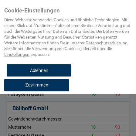
Home
Maschinenelement,
Schraube,
Langmutter
Cookie-Einstellungen
Befestigungsmittel,
Mutter
Beschlag
Diese Webseite verwendet Cookies und ähnliche Technologien. Mit
einem Klick auf "
Zustimmen
" akzeptieren Sie diese Verarbeitung und
auch die Weitergabe Ihrer Daten an Drittanbieter. Die Daten werden
Gewindenenndurchmesser, mm
für die
Webseiten-Nutzung and Besucher-Statistiken
genutzt.
Mutterhöhe, mm
Weitere Informationen finden Sie in unserer
Datenschutzerklärung
.
Sie können die Verwendung von Cookies
jederzeit über die
Festigkeitsklasse, -
Einstellungen
anpassen.
Genoma Normteile GmbH
Ablehnen
Gewindenenndurchmesser
8
36
Zustimmen
Mutterhöhe
24
108
Festigkeitsklasse
10
10
Böllhoff GmbH
Gewindenenndurchmesser
-
-
Mutterhöhe
18
90
Festigkeitsklasse
6
30