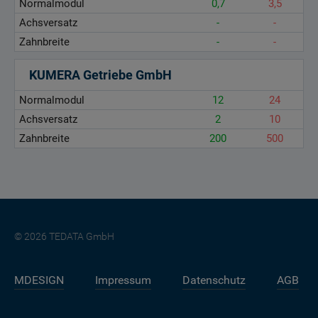
Normalmodul
0,7
3,5
Achsversatz
-
-
Zahnbreite
-
-
KUMERA Getriebe GmbH
Normalmodul
12
24
Achsversatz
2
10
Zahnbreite
200
500
© 2026 TEDATA GmbH
MDESIGN
Impressum
Datenschutz
AGB