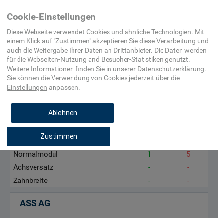
Home
Maschinenelement,
Verzahnungselement
Kronenrad
Cookie-Einstellungen
Befestigungsmittel,
und Trieb
Beschlag
Diese Webseite verwendet Cookies und ähnliche Technologien. Mit
einem Klick auf "
Zustimmen
" akzeptieren Sie diese Verarbeitung und
auch die Weitergabe Ihrer Daten an Drittanbieter. Die Daten werden
Normalmodul, mm
für die
Webseiten-Nutzung and Besucher-Statistiken
genutzt.
Achsversatz, mm
Weitere Informationen finden Sie in unserer
Datenschutzerklärung
.
Sie können die Verwendung von Cookies
jederzeit über die
Zahnbreite, mm
Einstellungen
anpassen.
Ablehnen
Anton Klocke Antriebstechnik GmbH
Zustimmen
Normalmodul
1
5
Achsversatz
-
-
Zahnbreite
-
-
ASS AG