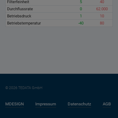
Filterfeinheit
5
40
Durchflussrate
0
62.000
Betriebsdruck
1
10
Betriebstemperatur
-40
80
© 2026 TEDATA GmbH
MDESIGN
Impressum
Datenschutz
AGB