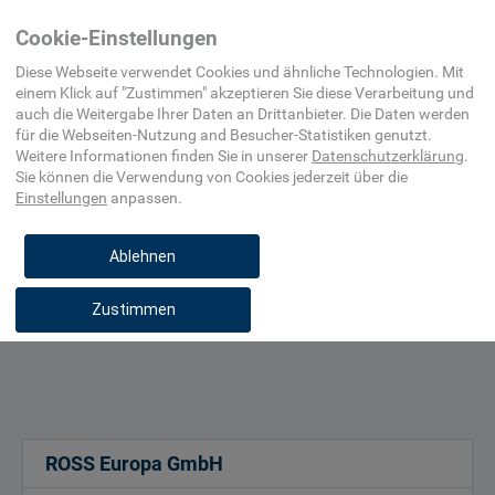
Automatisierungs-
(Pneumatik)
Cookie-Einstellungen
und
Prozessleittechnik
Diese Webseite verwendet Cookies und ähnliche Technologien. Mit
einem Klick auf "
Zustimmen
" akzeptieren Sie diese Verarbeitung und
auch die Weitergabe Ihrer Daten an Drittanbieter. Die Daten werden
Filterfeinheit, µm
für die
Webseiten-Nutzung and Besucher-Statistiken
genutzt.
Durchflussrate, l/min
Weitere Informationen finden Sie in unserer
Datenschutzerklärung
.
Sie können die Verwendung von Cookies
jederzeit über die
Betriebsdruck, bar
Einstellungen
anpassen.
Betriebstemperatur, °C
Ablehnen
Zustimmen
ROSS Europa GmbH