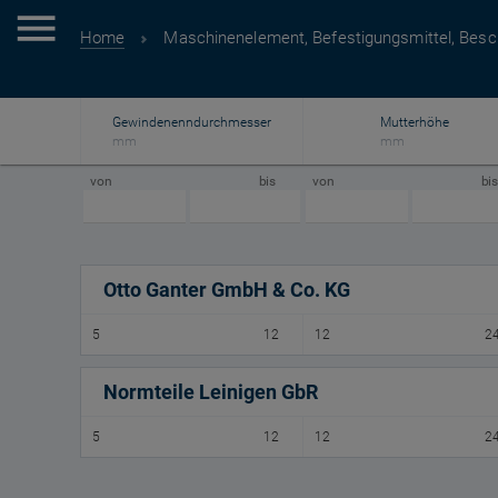
Home
Maschinenelement, Befestigungsmittel, Besc
Gewindenenndurchmesser
Mutterhöhe
mm
mm
von
bis
von
bi
Otto Ganter GmbH & Co. KG
5
12
12
2
Normteile Leinigen GbR
5
12
12
2