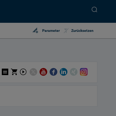
perm_data_setting
Parameter
Zurücksetzen