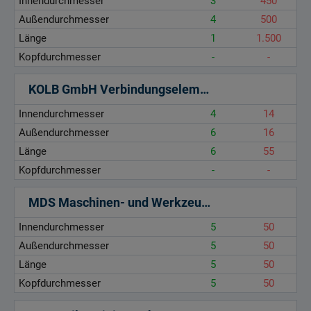
Innendurchmesser
3
450
Außendurchmesser
4
500
Länge
1
1.500
Kopfdurchmesser
-
-
KOLB GmbH Verbindungselemente
Innendurchmesser
4
14
Außendurchmesser
6
16
Länge
6
55
Kopfdurchmesser
-
-
MDS Maschinen- und Werkzeugbau GmbH
Innendurchmesser
5
50
Außendurchmesser
5
50
Länge
5
50
Kopfdurchmesser
5
50