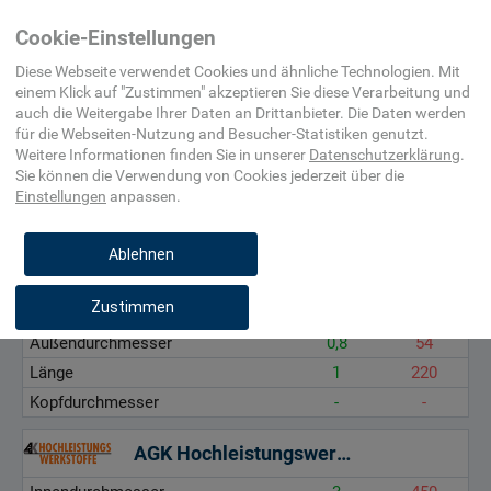
Home
Maschinenelement,
Bolzen,
Bundbuchse
Cookie-Einstellungen
Befestigungsmittel,
Splint,
(zweiteilig)
Beschlag
Keil
Diese Webseite verwendet Cookies und ähnliche Technologien. Mit
einem Klick auf "
Zustimmen
" akzeptieren Sie diese Verarbeitung und
auch die Weitergabe Ihrer Daten an Drittanbieter. Die Daten werden
Innendurchmesser, mm
für die
Webseiten-Nutzung and Besucher-Statistiken
genutzt.
Außendurchmesser, mm
Weitere Informationen finden Sie in unserer
Datenschutzerklärung
.
Sie können die Verwendung von Cookies
jederzeit über die
Länge, mm
Einstellungen
anpassen.
Kopfdurchmesser, mm
Ablehnen
Kaiser & Waltermann GmbH
Zustimmen
Innendurchmesser
0,6
30
Außendurchmesser
0,8
54
Länge
1
220
Kopfdurchmesser
-
-
AGK Hochleistungswerkstoffe GmbH