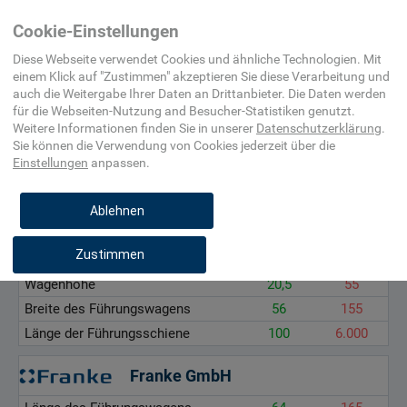
Home
Maschinenelement,
Lineartechnik
Laufrollenführung
Cookie-Einstellungen
Befestigungsmittel,
(komplett)
Beschlag
Diese Webseite verwendet Cookies und ähnliche Technologien. Mit
einem Klick auf "
Zustimmen
" akzeptieren Sie diese Verarbeitung und
auch die Weitergabe Ihrer Daten an Drittanbieter. Die Daten werden
Länge des Führungswagens, mm
für die
Webseiten-Nutzung and Besucher-Statistiken
genutzt.
Wagenhöhe, mm
Weitere Informationen finden Sie in unserer
Datenschutzerklärung
.
Sie können die Verwendung von Cookies
jederzeit über die
Breite des Führungswagens, mm
Einstellungen
anpassen.
Länge der Führungsschiene, mm
Ablehnen
August Kuhfuss Nachf. Ohlendorf GmbH
Zustimmen
Länge des Führungswagens
69
205
Wagenhöhe
20,5
55
Breite des Führungswagens
56
155
Länge der Führungsschiene
100
6.000
Franke GmbH