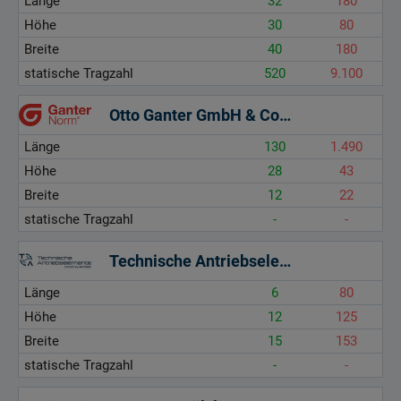
Länge
32
180
Höhe
30
80
Breite
40
180
statische Tragzahl
520
9.100
Otto Ganter GmbH & Co. KG
Länge
130
1.490
Höhe
28
43
Breite
12
22
statische Tragzahl
-
-
Technische Antriebselemente GmbH
Länge
6
80
Höhe
12
125
Breite
15
153
statische Tragzahl
-
-