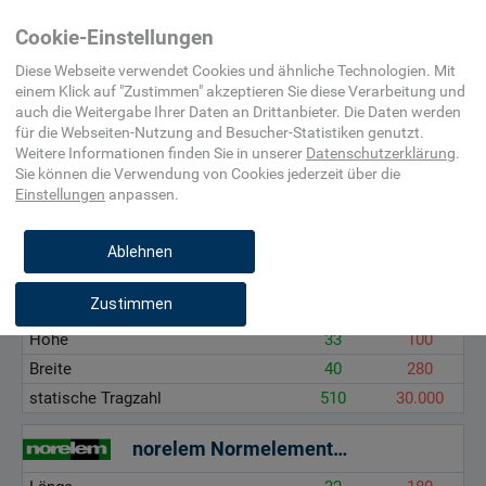
Home
Maschinenelement,
Lineartechnik
Linearkugellagerein
Cookie-Einstellungen
Befestigungsmittel,
(Linearkugellagerfü
Beschlag
Diese Webseite verwendet Cookies und ähnliche Technologien. Mit
einem Klick auf "
Zustimmen
" akzeptieren Sie diese Verarbeitung und
auch die Weitergabe Ihrer Daten an Drittanbieter. Die Daten werden
Länge, mm
für die
Webseiten-Nutzung and Besucher-Statistiken
genutzt.
Höhe, mm
Weitere Informationen finden Sie in unserer
Datenschutzerklärung
.
Sie können die Verwendung von Cookies
jederzeit über die
Breite, mm
Einstellungen
anpassen.
statische Tragzahl, kN
Ablehnen
MÄDLER
Zustimmen
Länge
28
224
Höhe
33
100
Breite
40
280
statische Tragzahl
510
30.000
norelem Normelemente GmbH & Co. KG