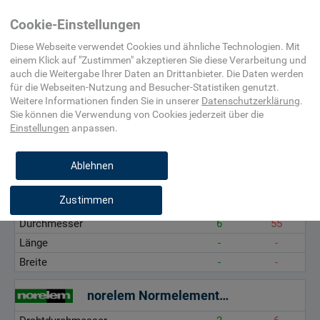
Home
Maschinenelement,
Bolzen,
Federstecker
Cookie-Einstellungen
Befestigungsmittel,
Splint,
Beschlag
Keil
Diese Webseite verwendet Cookies und ähnliche Technologien. Mit
einem Klick auf "
Zustimmen
" akzeptieren Sie diese Verarbeitung und
auch die Weitergabe Ihrer Daten an Drittanbieter. Die Daten werden
Drahtdurchmesser, mm
für die
Webseiten-Nutzung and Besucher-Statistiken
genutzt.
Durchmesser, mm
Weitere Informationen finden Sie in unserer
Datenschutzerklärung
.
Sie können die Verwendung von Cookies
jederzeit über die
Länge, mm
Einstellungen
anpassen.
Breite, mm
Ablehnen
Gutekunst Federn
Zustimmen
Drahtdurchmesser
1,6
7
Durchmesser
6
55
Länge
-
-
Breite
-
-
norelem Normelemente GmbH & Co. KG