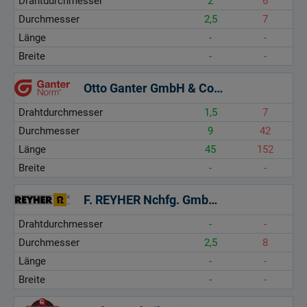
Drahtdurchmesser
2
6
Durchmesser
2,5
7
Länge
-
-
Breite
-
-
Otto Ganter GmbH & Co. KG
Drahtdurchmesser
1,5
7
Durchmesser
9
42
Länge
45
152
Breite
-
-
F. REYHER Nchfg. GmbH & Co. KG
Drahtdurchmesser
-
-
Durchmesser
2,5
8
Länge
-
-
Breite
-
-