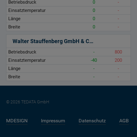
Betriebsdruck
0
-
Einsatztemperatur
0
-
Länge
0
-
Breite
0
-
Walter Stauffenberg GmbH & Co. KG
Betriebsdruck
-
800
Einsatztemperatur
-40
200
Länge
-
-
Breite
-
-
© 2026 TEDATA GmbH
MDESIGN
Impressum
Datenschutz
AGB