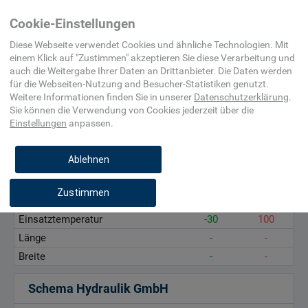
Automatisierungs-
(Hydraulik)
Cookie-Einstellungen
und
Prozessleittechnik
Diese Webseite verwendet Cookies und ähnliche Technologien. Mit
einem Klick auf "
Zustimmen
" akzeptieren Sie diese Verarbeitung und
auch die Weitergabe Ihrer Daten an Drittanbieter. Die Daten werden
Betriebsdruck, bar
für die
Webseiten-Nutzung and Besucher-Statistiken
genutzt.
Einsatztemperatur, °C
Weitere Informationen finden Sie in unserer
Datenschutzerklärung
.
Sie können die Verwendung von Cookies
jederzeit über die
Länge, mm
Einstellungen
anpassen.
Breite, mm
Ablehnen
CEJN-Product GmbH
Zustimmen
Betriebsdruck
1
300
Einsatztemperatur
-30
100
Länge
-
-
Breite
-
-
Schema Hydraulik GmbH