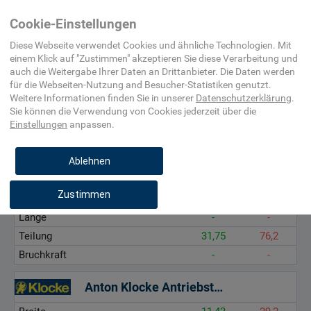
Home
Maschinenelement,
Verzahnungselement
Langglieder
Cookie-Einstellungen
Befestigungsmittel,
und Trieb
Beschlag
Diese Webseite verwendet Cookies und ähnliche Technologien. Mit
einem Klick auf "
Zustimmen
" akzeptieren Sie diese Verarbeitung und
auch die Weitergabe Ihrer Daten an Drittanbieter. Die Daten werden
Breite, mm
für die
Webseiten-Nutzung and Besucher-Statistiken
genutzt.
Länge, mm
Weitere Informationen finden Sie in unserer
Datenschutzerklärung
.
Sie können die Verwendung von Cookies
jederzeit über die
Teilung, -
Einstellungen
anpassen.
Bruchkraft, kN
Ablehnen
Ketten Fuchs GmbH
Zustimmen
Breite
20,5
53,87
Länge
-
-
Teilung
31,75
76,2
Bruchkraft
-
-
Anton Klocke Antriebstechnik GmbH