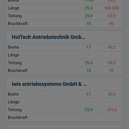
Breite
11,43
29,2
Länge
25,4
100.000
Teilung
25,4
63,5
Bruchkraft
18
95
HolTech Antriebstechnik GmbH & Co. KG
Breite
17
43,2
Länge
-
-
Teilung
25,4
63,5
Bruchkraft
18
95
iwis antriebssysteme GmbH & Co. KG
Breite
17
53,4
Länge
-
-
Teilung
25,4
101,6
Bruchkraft
-
-