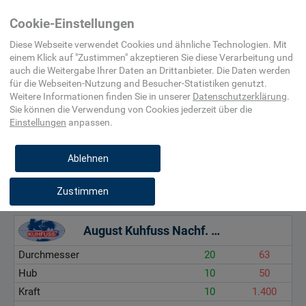
Automatisierungs-
(Pneumatik)
Cookie-Einstellungen
und
Prozessleittechnik
Diese Webseite verwendet Cookies und ähnliche Technologien. Mit
einem Klick auf "
Zustimmen
" akzeptieren Sie diese Verarbeitung und
auch die Weitergabe Ihrer Daten an Drittanbieter. Die Daten werden
Durchmesser, mm
für die
Webseiten-Nutzung and Besucher-Statistiken
genutzt.
Hub, mm
Weitere Informationen finden Sie in unserer
Datenschutzerklärung
.
Sie können die Verwendung von Cookies
jederzeit über die
Kraft, N
Einstellungen
anpassen.
Betriebsdruck, bar
Ablehnen
Zustimmen
August Kuhfuss Nachf. Ohlendorf GmbH
Durchmesser
20
63
Hub
10
50
Kraft
10
1.400