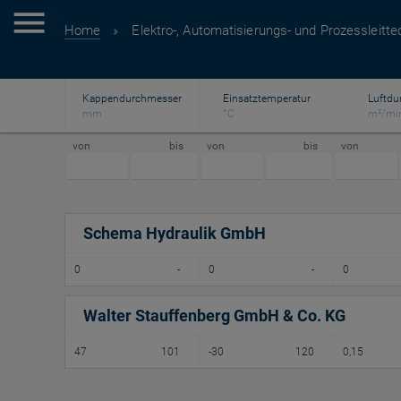
Home
Elektro-, Automatisierungs- und Prozessleitte
Kappendurchmesser
Einsatztemperatur
Luftdu
mm
°C
m²/mi
von
bis
von
bis
von
Schema Hydraulik GmbH
0
-
0
-
0
Walter Stauffenberg GmbH & Co. KG
47
101
-30
120
0,15