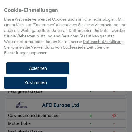
Home
Maschinenelement,
Schraube,
Ringmutter,
Cookie-Einstellungen
Befestigungsmittel,
Mutter
Bügelmutter
Beschlag
Diese Webseite verwendet Cookies und ähnliche Technologien. Mit
einem Klick auf "
Zustimmen
" akzeptieren Sie diese Verarbeitung und
auch die Weitergabe Ihrer Daten an Drittanbieter. Die Daten werden
Gewindenenndurchmesser, mm
für die
Webseiten-Nutzung and Besucher-Statistiken
genutzt.
Mutterhöhe, mm
Weitere Informationen finden Sie in unserer
Datenschutzerklärung
.
Sie können die Verwendung von Cookies
jederzeit über die
Festigkeitsklasse, -
Einstellungen
anpassen.
Otto Ganter GmbH & Co. KG
Ablehnen
Gewindenenndurchmesser
6
36
Zustimmen
Mutterhöhe
9
128
Festigkeitsklasse
-
-
AFC Europe Ltd
Gewindenenndurchmesser
6
42
Mutterhöhe
-
-
Festigkeitsklasse
-
-