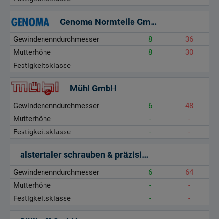
Genoma Normteile GmbH
Gewindenenndurchmesser
8
36
Mutterhöhe
8
30
Festigkeitsklasse
-
-
Mühl GmbH
Gewindenenndurchmesser
6
48
Mutterhöhe
-
-
Festigkeitsklasse
-
-
alstertaler schrauben & präzisionsteile gmbh
Gewindenenndurchmesser
6
64
Mutterhöhe
-
-
Festigkeitsklasse
-
-