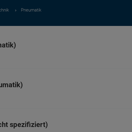
chnik
Pneumatik
atik)
umatik)
ht spezifiziert)