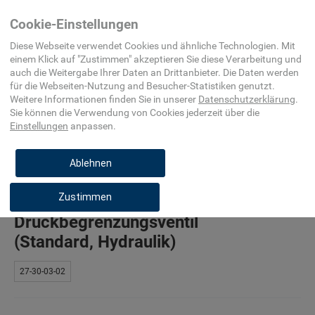
Home
Elektro-, Automatisierungs- und
Hydraulik
Cookie-Einstellungen
Prozessleittechnik
Diese Webseite verwendet Cookies und ähnliche Technologien. Mit
einem Klick auf "
Zustimmen
" akzeptieren Sie diese Verarbeitung und
auch die Weitergabe Ihrer Daten an Drittanbieter. Die Daten werden
für die
Webseiten-Nutzung and Besucher-Statistiken
genutzt.
Weitere Informationen finden Sie in unserer
Datenschutzerklärung
.
Lasthalteventil
Sie können die Verwendung von Cookies
jederzeit über die
(Standard, Hydraulik)
Einstellungen
anpassen.
27-30-03-01
Ablehnen
Zustimmen
Druckbegrenzungsventil
(Standard, Hydraulik)
27-30-03-02