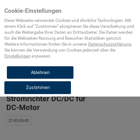
Home
Elektro-, Automatisierungs- und
Elektrischer
Cookie-Einstellungen
Prozessleittechnik
Antrieb
Diese Webseite verwendet Cookies und ähnliche Technologien. Mit
einem Klick auf "
Zustimmen
" akzeptieren Sie diese Verarbeitung und
auch die Weitergabe Ihrer Daten an Drittanbieter. Die Daten werden
für die
Webseiten-Nutzung and Besucher-Statistiken
genutzt.
Weitere Informationen finden Sie in unserer
Datenschutzerklärung
.
Stromrichter AC/DC für
Sie können die Verwendung von Cookies
jederzeit über die
DC-Motor
Einstellungen
anpassen.
27-02-33-01
Ablehnen
Zustimmen
Stromrichter DC/DC für
DC-Motor
27-02-33-02