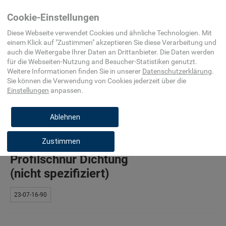
Home
Maschinenelement,
Dichtung
Cookie-Einstellungen
Befestigungsmittel, Beschlag
Diese Webseite verwendet Cookies und ähnliche Technologien. Mit
einem Klick auf "
Zustimmen
" akzeptieren Sie diese Verarbeitung und
auch die Weitergabe Ihrer Daten an Drittanbieter. Die Daten werden
für die
Webseiten-Nutzung and Besucher-Statistiken
genutzt.
Weitere Informationen finden Sie in unserer
Datenschutzerklärung
.
O-Ring
Sie können die Verwendung von Cookies
jederzeit über die
Einstellungen
anpassen.
23-07-16-01
Ablehnen
Zustimmen
Rundschnur-,
Profilschnur Dichtung
(nicht spezifiziert)
23-07-16-90