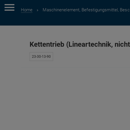
Home
Maschinenelement, Befestigungsmittel, Besc
Kettentrieb (Lineartechnik, nicht
23-30-13-90