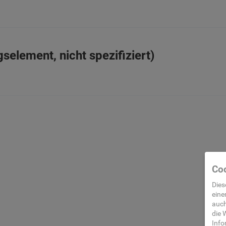
selement, nicht spezifiziert)
Coo
Dies
eine
auch
die
W
Info