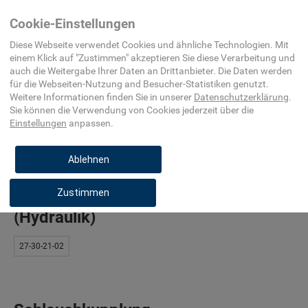
Home
Elektro-, Automatisierungs- und
Hydraulik
Cookie-Einstellungen
Prozessleittechnik
Diese Webseite verwendet Cookies und ähnliche Technologien. Mit
einem Klick auf "
Zustimmen
" akzeptieren Sie diese Verarbeitung und
auch die Weitergabe Ihrer Daten an Drittanbieter. Die Daten werden
für die
Webseiten-Nutzung and Besucher-Statistiken
genutzt.
Weitere Informationen finden Sie in unserer
Datenschutzerklärung
.
Flansch (Hydraulik)
Sie können die Verwendung von Cookies
jederzeit über die
Einstellungen
anpassen.
27-30-21-01
Ablehnen
Zustimmen
Rohrverschraubung
(Hydraulik)
27-30-21-02