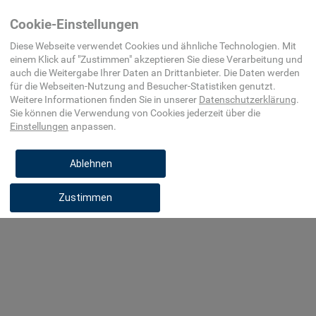
Home
Maschinenelement,
Lineartechnik
Cookie-Einstellungen
Befestigungsmittel, Beschlag
Diese Webseite verwendet Cookies und ähnliche Technologien. Mit
einem Klick auf "
Zustimmen
" akzeptieren Sie diese Verarbeitung und
auch die Weitergabe Ihrer Daten an Drittanbieter. Die Daten werden
für die
Webseiten-Nutzung and Besucher-Statistiken
genutzt.
Weitere Informationen finden Sie in unserer
Datenschutzerklärung
.
Trapezgewindetrieb
Sie können die Verwendung von Cookies
jederzeit über die
(nicht spezifiziert)
Einstellungen
anpassen.
23-30-07-90
Ablehnen
Zustimmen